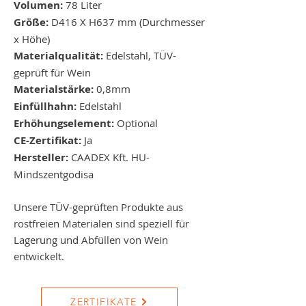
Volumen:
78 Liter
Größe:
D416 X H637 mm (Durchmesser
x Höhe)
Materialqualität:
Edelstahl, TÜV-
geprüft für Wein
Materialstärke:
0,8mm
Einfüllhahn:
Edelstahl
Erhöhungselement:
Optional
CE-Zertifikat:
Ja
Hersteller:
CAADEX Kft. HU-
Mindszentgodisa
Unsere TÜV-geprüften Produkte aus
rostfreien Materialen sind speziell für
Lagerung und Abfüllen von Wein
entwickelt.
ZERTIFIKATE