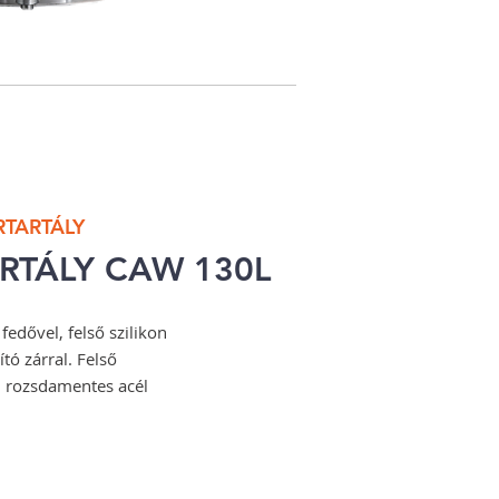
TARTÁLY
RTÁLY CAW 130L
edővel, felső szilikon
tó zárral. Felső
l, rozsdamentes acél