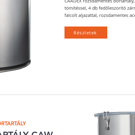
CAADEX rozsdamentes bortartály, 
tömítéssel, 4 db fedőleszorító zár
falcolt aljazattal, rozsdamentes ac
Részletek
RTARTÁLY