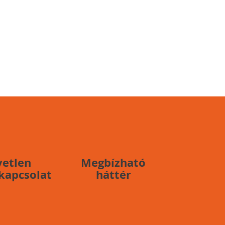
vetlen
Megbízható
 kapcsolat
háttér