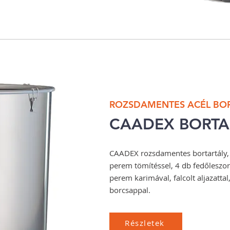
ROZSDAMENTES ACÉL BOR
CAADEX BORTA
CAADEX rozsdamentes bortartály, f
perem tömítéssel, 4 db fedőleszorí
perem karimával, falcolt aljazatta
borcsappal.
Részletek