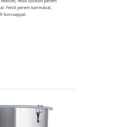
fedővel, felső szilikon perem
ral. Felső perem karimával,
él borcsappal.