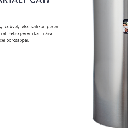
ARTÁLY CAW
 fedővel, felső szilikon perem
árral. Felső perem karimával,
acél borcsappal.