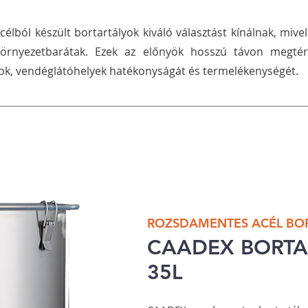
lból készült bortartályok kiváló választást kínálnak, mivel
környezetbarátak. Ezek az előnyök hosszú távon megtér
atok, vendéglátóhelyek hatékonyságát és termelékenységét.
ROZSDAMENTES ACÉL BOR
​CAADEX BORT
35L