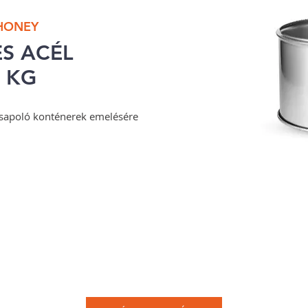
 HONEY
S ACÉL
 KG
apoló konténerek emelésére