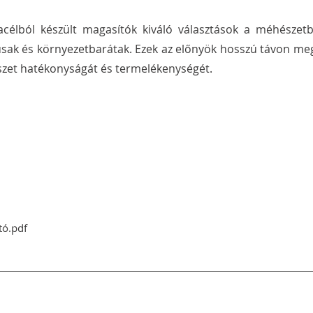
célból készült magasítók kiváló választások a méhészetb
kusak és környezetbarátak. Ezek az előnyök hosszú távon me
észet hatékonyságát és termelékenységét.
DOKUMENTUMOK
tó.pdf