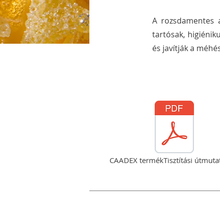
A rozsdamentes a
tartósak, higiéni
és javítják a méh
LETÖLTHETŐ 
CAADEX termékTisztítási útmuta