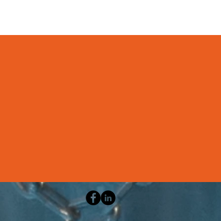
vetlen
Megbízható
 kapcsolat
háttér