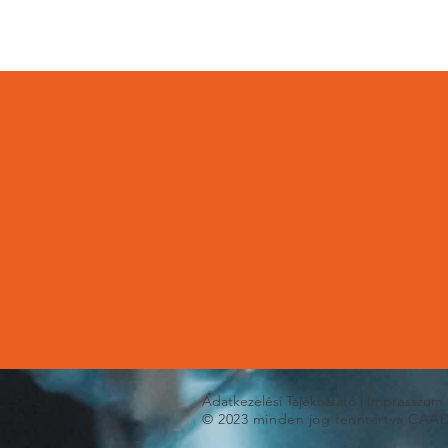
Kiváló
Foly
termékek
fejle
Adatkezelési Tájékoztató
|
Impresszum
©
2023 minden jog fenntartva CAADE