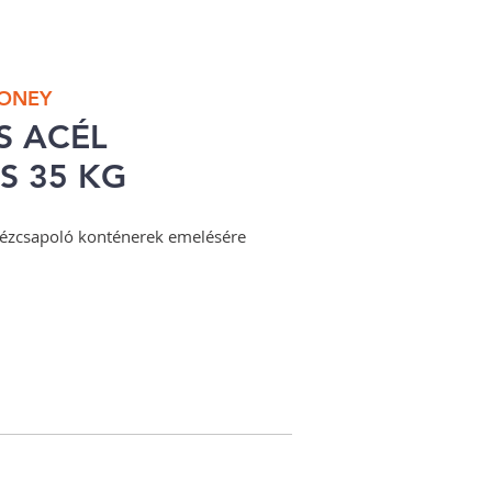
HONEY
S ACÉL
S 35 KG
zcsapoló konténerek emelésére