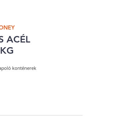
HONEY
S ACÉL
 KG
poló konténerek