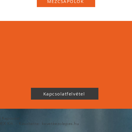
MÉZCSAPOLÓK
LEGYEN VISZONTEALDÓ
PARTNERÜNK!
amatos
Versenyképes
Köz
sztések
árak
gyártói
Kapcsolatfelvétel
|
Kapcsolat
X Kft. - Készítette:
kovetkezolepes.hu