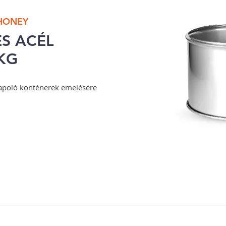
 HONEY
S ACÉL
KG
poló konténerek emelésére