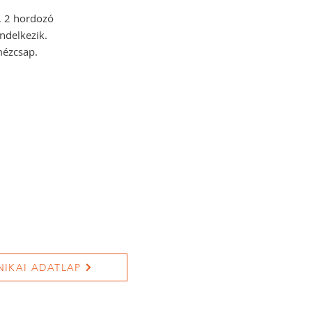
l, 2 hordozó
endelkezik.
mézcsap.
NIKAI ADATLAP