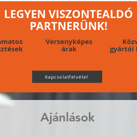
LEGYEN VISZONTEALDÓ
PARTNERÜNK!
amatos
Versenyképes
Köz
sztések
árak
gyártói
Kapcsolatfelvétel
Ajánlások