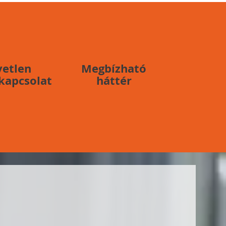
vetlen
Megbízható
 kapcsolat
háttér