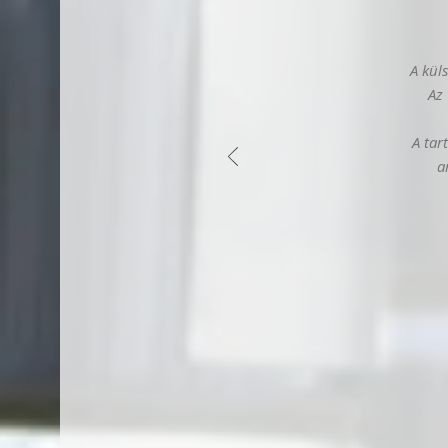
A kül
Az 
A tar
a