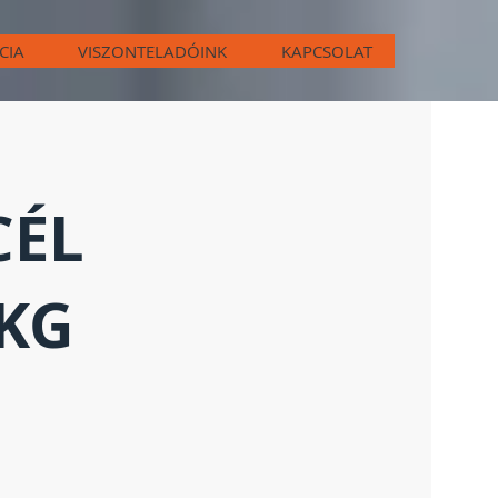
CIA
VISZONTELADÓINK
KAPCSOLAT
CÉL
 KG