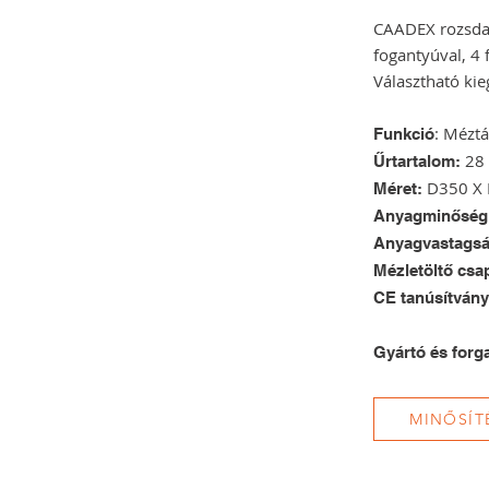
CAADEX rozsdame
fogantyúval, 4 f
Választható ki
: Méztá
Funkció
28 
Űrtartalom:
D350 X 
Méret:
Anyagminőség
Anyagvastags
Mézletöltő csa
CE tanúsítvány
Gyártó és forg
MINŐSÍT