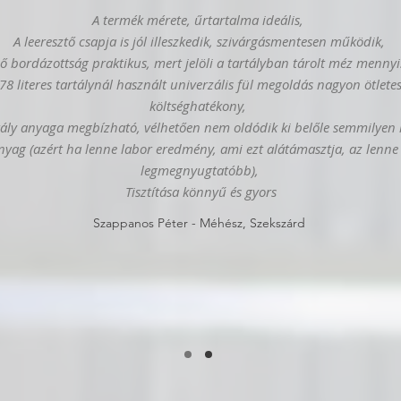
A termék mérete, űrtartalma ideális,
A leeresztő csapja is jól illeszkedik, szivárgásmentesen működik,
ső bordázottság praktikus, mert jelöli a tartályban tárolt méz mennyi
78 literes tartálynál használt univerzális fül megoldás nagyon ötletes
költséghatékony,
tály anyaga megbízható, vélhetően nem oldódik ki belőle semmilyen 
nyag (azért ha lenne labor eredmény, ami ezt alátámasztja, az lenne
legmegnyugtatóbb),
Tisztítása könnyű és gyors
Szappanos Péter - Méhész, Szekszárd