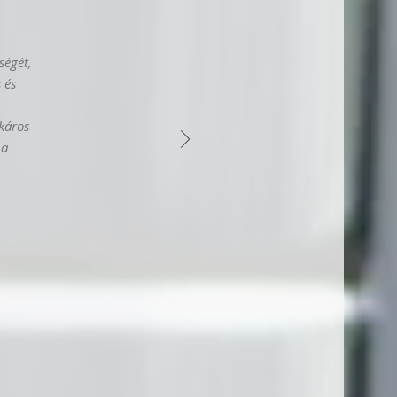
ségét,
 és
káros
 a