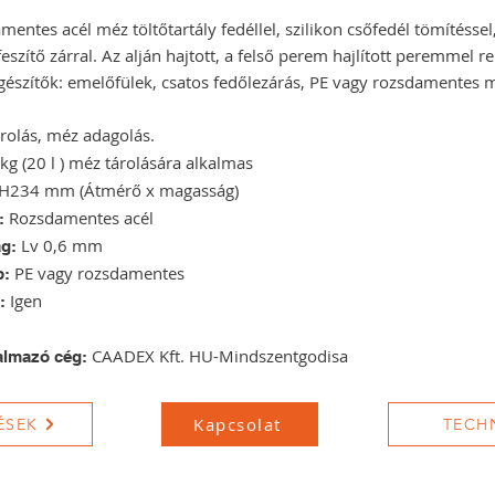
ntes acél méz töltőtartály fedéllel, szilikon csőfedél tömítésse
eszítő zárral. Az alján hajtott, a felső perem hajlított peremmel r
egészítők: emelőfülek, csatos fedőlezárás, PE vagy rozsdamentes 
rolás, méz adagolás.
kg (20 l ) méz tárolására alkalmas
H234 mm (Átmérő x magasság)
Rozsdamentes acél
:
Lv 0,6
mm
ág:
PE vagy rozsdamentes
p:
Igen
:
CAADEX Kft. HU-Mindszentgodisa
almazó cég:
Kapcsolat
ÉSEK
TECH