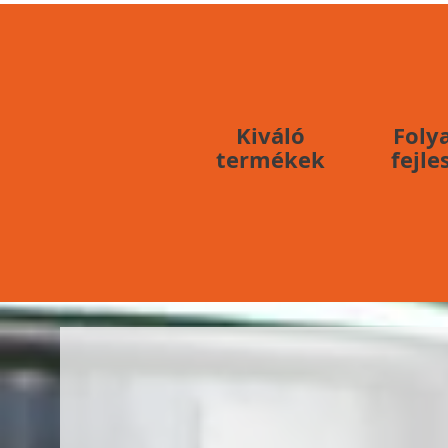
Kiváló
Foly
termékek
fejle